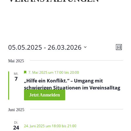
V
05.05.2025
 - 
26.03.2026
A
L
e
D
i
n
r
Mai 2025
a
s
s
a
t
t
H
7. Mai 2025 um 17:00
bis
20:00
n
MI.
e
u
i
e
7
„Hilfe ein Konflikt.“ – Umgang mit
s
r
m
c
v
schwierigen Situationen im Vereinsalltag
t
w
o
a
Jetzt Anmelden
r
h
ä
g
l
h
e
t
t
h
Juni 2025
l
o
u
e
e
b
n
DI.
e
n
n
24. Juni 2025 um 18:00
bis
21:00
24
n
g