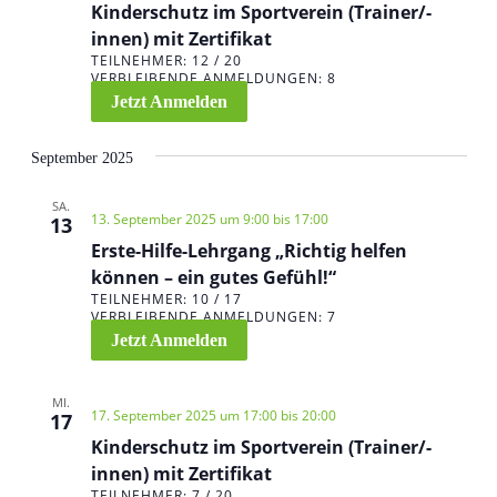
.
Kinderschutz im Sportverein (Trainer/-
-
A
innen) mit Zertifikat
n
N
TEILNEHMER: 12 / 20
s
VERBLEIBENDE ANMELDUNGEN: 8
a
i
Jetzt Anmelden
c
v
h
September 2025
i
t
g
e
SA.
13. September 2025 um 9:00
bis
17:00
13
n
a
Erste-Hilfe-Lehrgang „Richtig helfen
-
können – ein gutes Gefühl!“
t
N
TEILNEHMER: 10 / 17
a
VERBLEIBENDE ANMELDUNGEN: 7
i
v
Jetzt Anmelden
o
i
g
n
MI.
17. September 2025 um 17:00
bis
20:00
17
a
Kinderschutz im Sportverein (Trainer/-
t
innen) mit Zertifikat
i
TEILNEHMER: 7 / 20