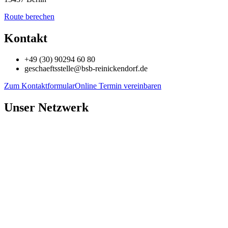
n
a
Route berechen
v
i
Kontakt
g
a
+49 (30) 90294 60 80
t
geschaeftsstelle@bsb-reinickendorf.de
i
o
Zum Kontaktformular
Online Termin vereinbaren
n
Unser Netzwerk