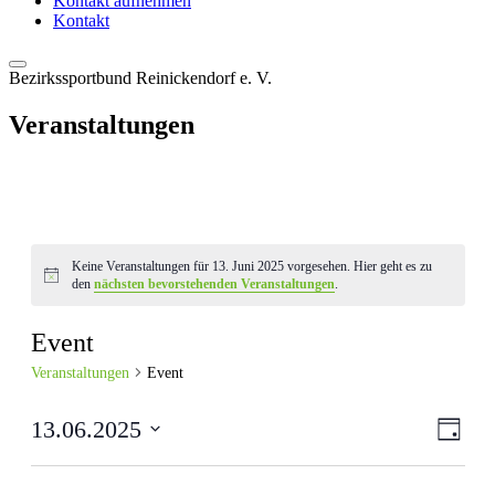
Kontakt aufnehmen
Kontakt
Bezirkssportbund Reinickendorf e. V.
Veranstaltungen
Keine Veranstaltungen für 13. Juni 2025 vorgesehen. Hier geht es zu
H
den
nächsten bevorstehenden Veranstaltungen
.
i
n
w
Event
e
i
Veranstaltungen
Event
s
A
V
13.06.2025
T
e
n
D
a
r
a
g
s