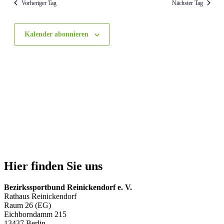
a
t
Vorheriger Tag
Nächster Tag
i
u
n
m
c
s
w
t
h
Kalender abonnieren
ä
a
h
t
l
l
e
e
t
n
n
u
.
n
-
g
N
A
a
n
v
s
i
i
c
g
Hier finden Sie uns
h
a
t
t
e
Bezirkssportbund Reinickendorf e. V.
Rathaus Reinickendorf
i
n
Raum 26 (EG)
-
o
Eichborndamm 215
N
13437 Berlin